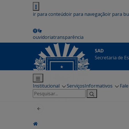
ir para conteúdo
ir para navegação
ir para b
ouvidoria
transparência
SAD
Secretaria de E
Institucional
Serviços
Informativos
Fal
Pesquisar
por: