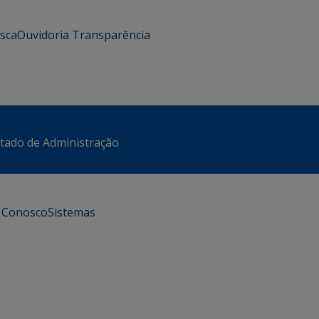
usca
Ouvidoria
Transparência
stado de Administração
e Conosco
Sistemas