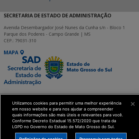
SECRETARIA DE ESTADO DE ADMINISTRAÇÃO
Avenida Desembargador José Nunes da Cunha s/n - Bloco 1
Parque dos Poderes - Campo Grande | MS
CEP.: 79031-310
MAPA
SETDIG | Secretaria-
Executiva de
Utilizamos cookies para permitir uma melhor experiência
Transformação Digital
em nosso website e para nos ajudar a compreender
quais informações são mais úteis e relevantes para você.
Conforme Decreto Estadual 15.572/2020 que trata da
get_footer();
LGPD no Governo do Estado de Mato Grosso do Sul.
Definições de cookies
Prosseguir com todos