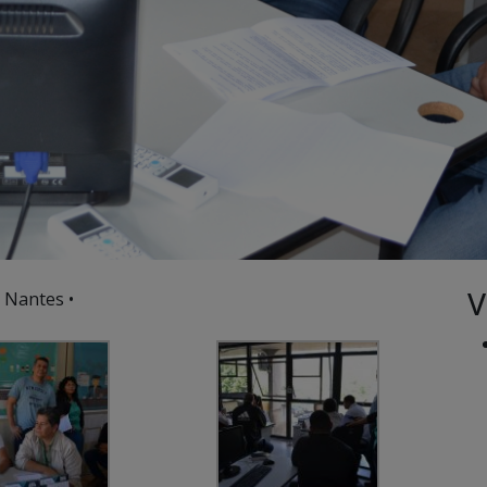
V
 Nantes •