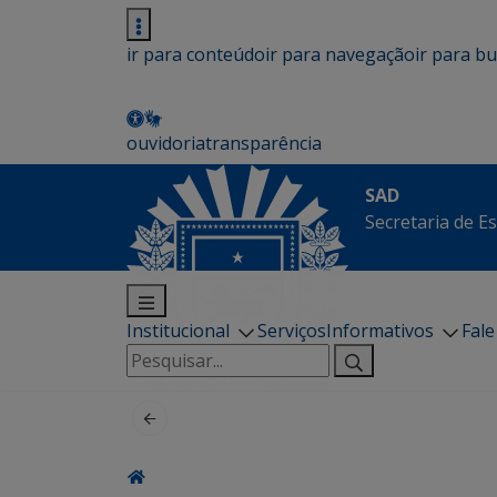
ir para conteúdo
ir para navegação
ir para b
ouvidoria
transparência
SAD
Secretaria de E
Institucional
Serviços
Informativos
Fal
Pesquisar
por: