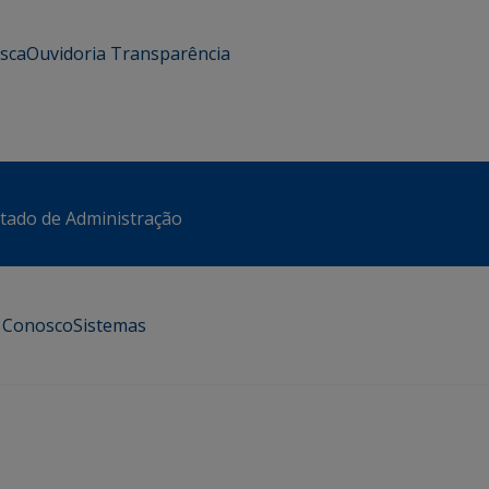
usca
Ouvidoria
Transparência
stado de Administração
e Conosco
Sistemas