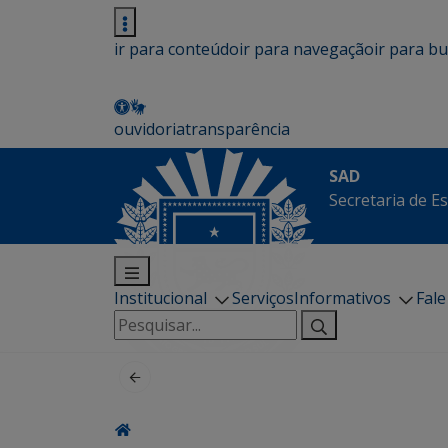
ir para conteúdo
ir para navegação
ir para b
ouvidoria
transparência
SAD
Secretaria de E
Institucional
Serviços
Informativos
Fal
Pesquisar
por: