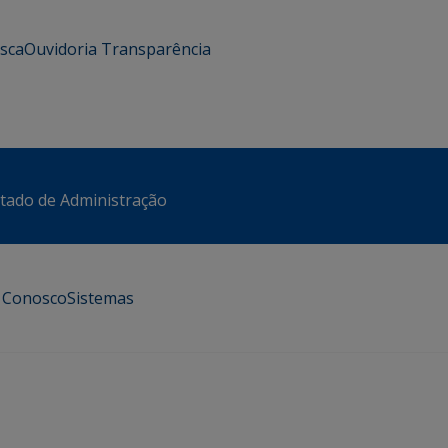
usca
Ouvidoria
Transparência
stado de Administração
e Conosco
Sistemas