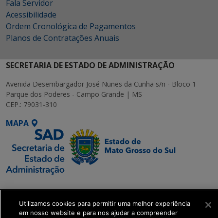
Fala Servidor
Acessibilidade
Ordem Cronológica de Pagamentos
Planos de Contratações Anuais
SECRETARIA DE ESTADO DE ADMINISTRAÇÃO
Avenida Desembargador José Nunes da Cunha s/n - Bloco 1
Parque dos Poderes - Campo Grande | MS
CEP.: 79031-310
MAPA
SETDIG | Secretaria-
Executiva de
Utilizamos cookies para permitir uma melhor experiência
Transformação Digital
em nosso website e para nos ajudar a compreender