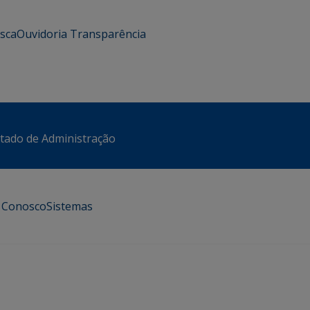
usca
Ouvidoria
Transparência
stado de Administração
e Conosco
Sistemas