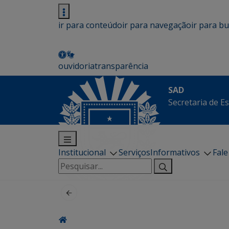
ir para conteúdo
ir para navegação
ir para b
ouvidoria
transparência
SAD
Secretaria de E
Institucional
Serviços
Informativos
Fal
Pesquisar
por: