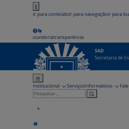
ir para conteúdo
ir para navegação
ir para b
ouvidoria
transparência
SAD
Secretaria de E
Institucional
Serviços
Informativos
Fal
Pesquisar
por: