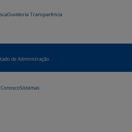
usca
Ouvidoria
Transparência
stado de Administração
e Conosco
Sistemas