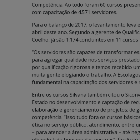
Competência. Ao todo foram 60 cursos presenci
com capacitação de 4.571 servidores.
Para o balanço de 2017, o levantamento leva em
abril deste ano. Segundo a gerente de Qualifi
Coelho, já são 1.174 concluintes em 11 cursos 
“Os servidores são capazes de transformar e
para agregar qualidade nos serviços prestad
por qualificação rigorosa e temos recebido um
muita gente elogiando o trabalho. A Escola
fundamental na capacitação dos servidores e m
Entre os cursos Silvana também citou o Sicon
Estado no desenvolvimento e captação de recu
elaboração e gerenciamento de projetos; de g
competência. “Isso tudo fora os cursos básico
ética no serviço público, atendimento, entre
– para atender a área administrativa – até ne
olhando lado humano das pessoas”, finalizou.