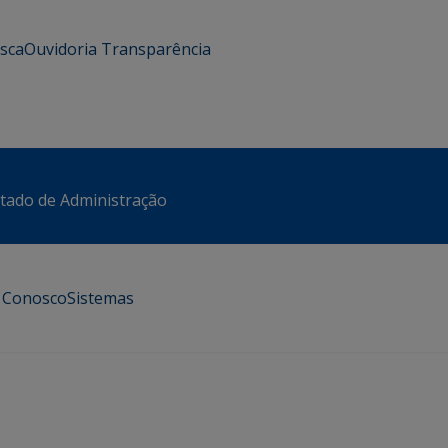
usca
Ouvidoria
Transparência
stado de Administração
e Conosco
Sistemas