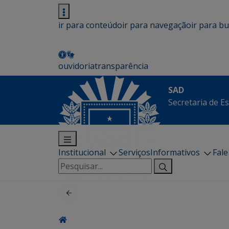
ir para conteúdo
ir para navegação
ir para b
ouvidoria
transparência
SAD
Secretaria de E
Institucional
Serviços
Informativos
Fal
Pesquisar
por: