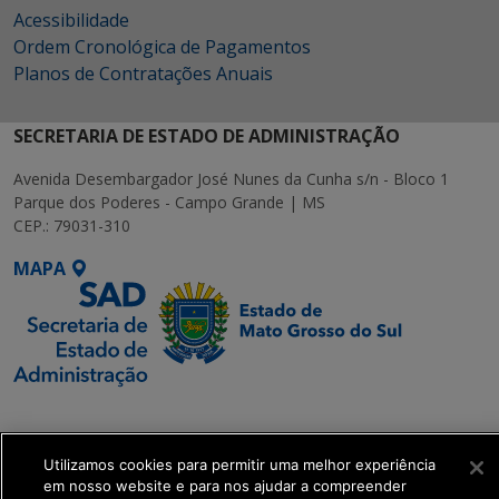
Acessibilidade
Ordem Cronológica de Pagamentos
Planos de Contratações Anuais
SECRETARIA DE ESTADO DE ADMINISTRAÇÃO
Avenida Desembargador José Nunes da Cunha s/n - Bloco 1
Parque dos Poderes - Campo Grande | MS
CEP.: 79031-310
MAPA
SETDIG | Secretaria-
Executiva de
Transformação Digital
Utilizamos cookies para permitir uma melhor experiência
em nosso website e para nos ajudar a compreender