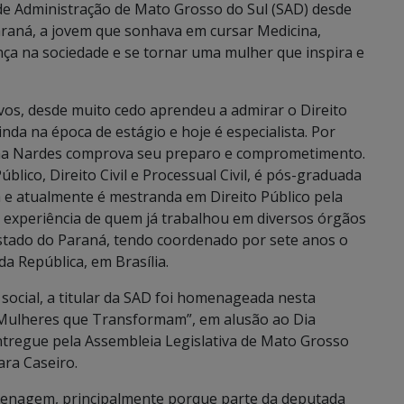
 de Administração de Mato Grosso do Sul (SAD) desde
araná, a jovem que sonhava em cursar Medicina,
nça na sociedade e se tornar uma mulher que inspira e
vos, desde muito cedo aprendeu a admirar o Direito
inda na época de estágio e hoje é especialista. Por
olina Nardes comprova seu preparo e comprometimento.
blico, Direito Civil e Processual Civil, é pós-graduada
 e atualmente é mestranda em Direito Público pela
a experiência de quem já trabalhou em diversos órgãos
Estado do Paraná, tendo coordenado por sete anos o
a República, em Brasília.
a social, a titular da SAD foi homenageada nesta
d: Mulheres que Transformam”, em alusão ao Dia
ntregue pela Assembleia Legislativa de Mato Grosso
ara Caseiro.
enagem, principalmente porque parte da deputada