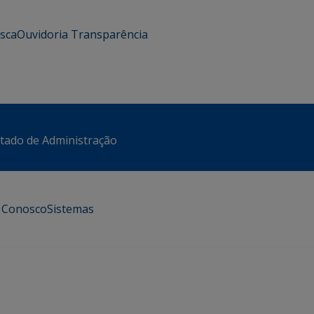
usca
Ouvidoria
Transparência
stado de Administração
e Conosco
Sistemas