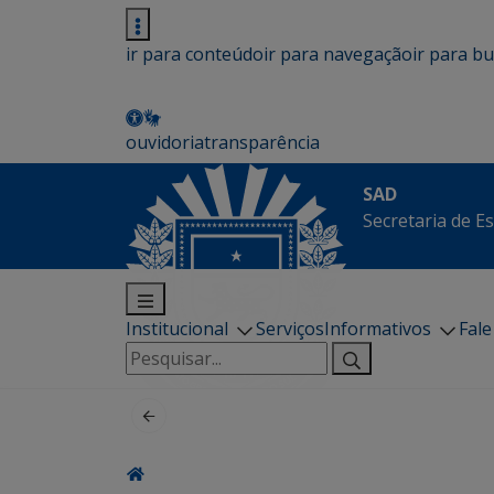
ir para conteúdo
ir para navegação
ir para b
ouvidoria
transparência
SAD
Secretaria de E
Institucional
Serviços
Informativos
Fal
Pesquisar
por: