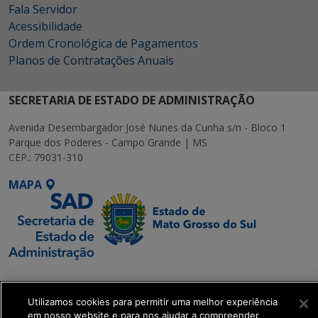
Fala Servidor
Acessibilidade
Ordem Cronológica de Pagamentos
Planos de Contratações Anuais
SECRETARIA DE ESTADO DE ADMINISTRAÇÃO
Avenida Desembargador José Nunes da Cunha s/n - Bloco 1
Parque dos Poderes - Campo Grande | MS
CEP.: 79031-310
MAPA
SETDIG | Secretaria-
Executiva de
Utilizamos cookies para permitir uma melhor experiência
Transformação Digital
em nosso website e para nos ajudar a compreender