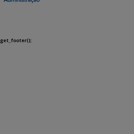
SETDIG | Secretaria-
Executiva de
Transformação Digital
get_footer();