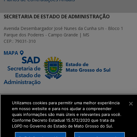
SECRETARIA DE ESTADO DE ADMINISTRAÇÃO
Avenida Desembargador José Nunes da Cunha s/n - Bloco 1
Parque dos Poderes - Campo Grande | MS
CEP.: 79031-310
MAPA
SETDIG | Secretaria-
Executiva de
Utilizamos cookies para permitir uma melhor experiência
Transformação Digital
em nosso website e para nos ajudar a compreender
quais informações são mais úteis e relevantes para você.
Conforme Decreto Estadual 15.572/2020 que trata da
get_footer();
LGPD no Governo do Estado de Mato Grosso do Sul.