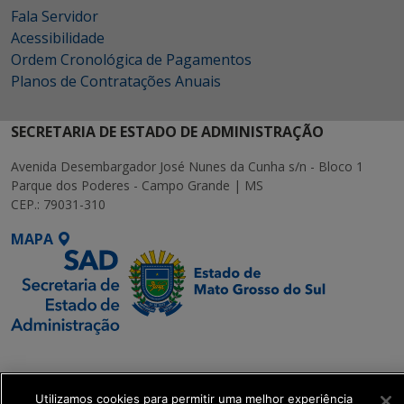
Fala Servidor
Acessibilidade
Ordem Cronológica de Pagamentos
Planos de Contratações Anuais
SECRETARIA DE ESTADO DE ADMINISTRAÇÃO
Avenida Desembargador José Nunes da Cunha s/n - Bloco 1
Parque dos Poderes - Campo Grande | MS
CEP.: 79031-310
MAPA
SETDIG | Secretaria-
Executiva de
Transformação Digital
Utilizamos cookies para permitir uma melhor experiência