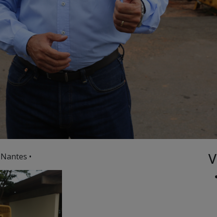
V
 Nantes •