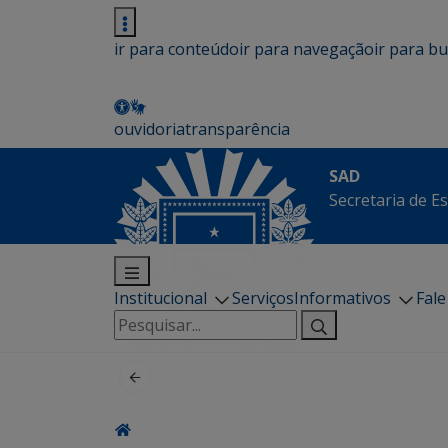
ir para conteúdo
ir para navegação
ir para b
ouvidoria
transparência
SAD
Secretaria de E
Institucional
Serviços
Informativos
Fal
Pesquisar
por: