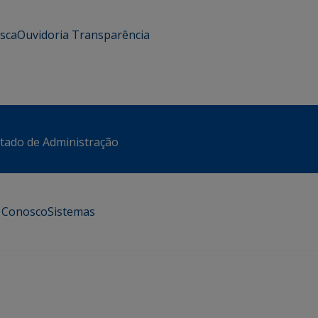
usca
Ouvidoria
Transparência
stado de Administração
e Conosco
Sistemas