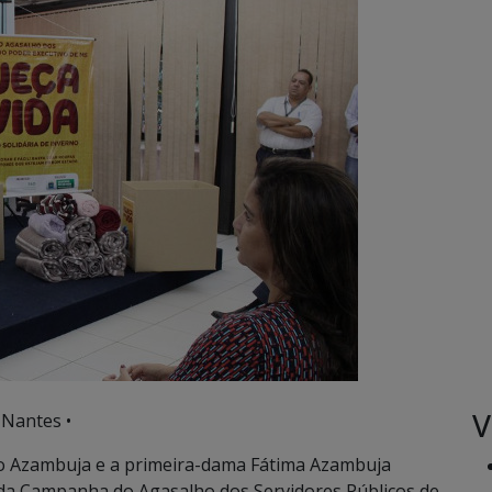
V
 Nantes •
o Azambuja e a primeira-dama Fátima Azambuja
ão da Campanha do Agasalho dos Servidores Públicos de