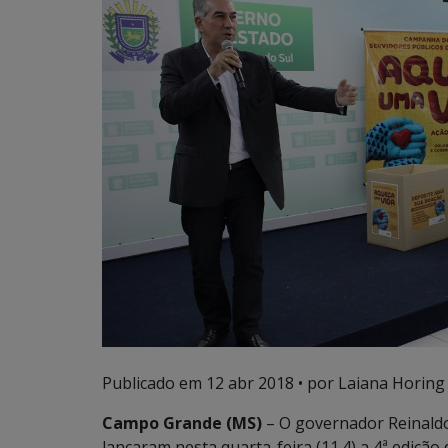
Publicado em
12 abr 2018
• por Laiana Horing
Campo Grande (MS)
– O governador Reinald
lançaram nesta quarta-feira (11.4) a 4ª ediç