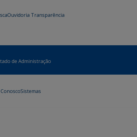
usca
Ouvidoria
Transparência
stado de Administração
e Conosco
Sistemas