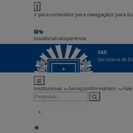
ir para conteúdo
ir para navegação
ir para b
ouvidoria
transparência
SAD
Secretaria de E
Institucional
Serviços
Informativos
Fal
Pesquisar
por: