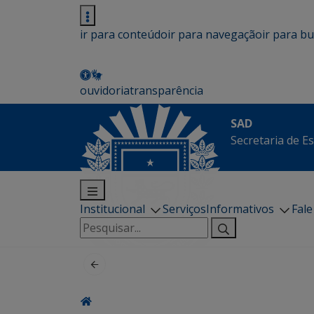
ir para conteúdo
ir para navegação
ir para b
ouvidoria
transparência
SAD
Secretaria de E
Institucional
Serviços
Informativos
Fal
Pesquisar
por: