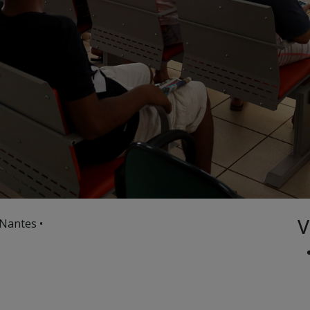
V
Nantes •