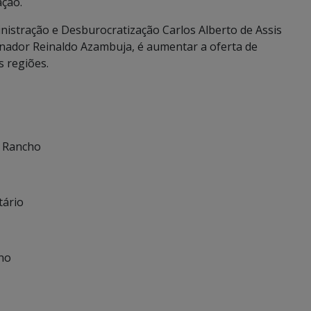
ação.
inistração e Desburocratização Carlos Alberto de Assis
nador Reinaldo Azambuja, é aumentar a oferta de
s regiões.
o Rancho
tário
ino