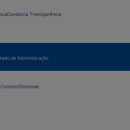
usca
Ouvidoria
Transparência
stado de Administração
e Conosco
Sistemas