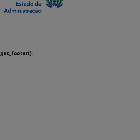
SETDIG | Secretaria-
Executiva de
Transformação Digital
get_footer();