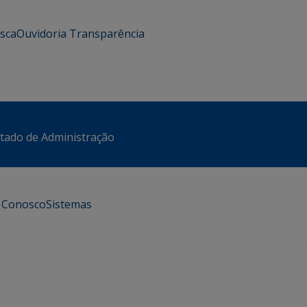
usca
Ouvidoria
Transparência
stado de Administração
e Conosco
Sistemas