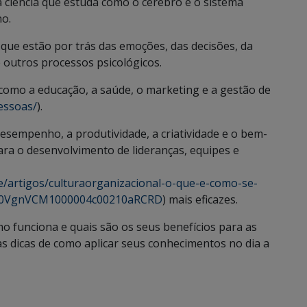
 ciência que estuda como o cérebro e o sistema
o.
que estão por trás das emoções, das decisões, da
 outros processos psicológicos.
como a educação, a saúde, o marketing e a gestão de
pessoas/
).
esempenho, a produtividade, a criatividade e o bem-
ara o desenvolvimento de lideranças, equipes e
e/artigos/culturaorganizacional-o-que-e-como-se-
e510VgnVCM1000004c00210aRCRD
) mais eficazes.
mo funciona e quais são os seus benefícios para as
dicas de como aplicar seus conhecimentos no dia a