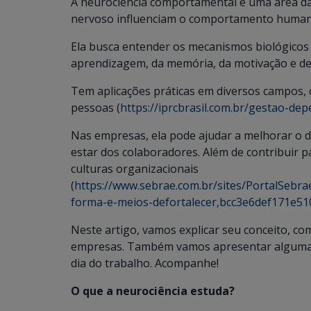
A neurociência comportamental é uma área da
nervoso influenciam o comportamento human
Ela busca entender os mecanismos biológicos 
aprendizagem, da memória, da motivação e de
Tem aplicações práticas em diversos campos, 
pessoas (
https://iprcbrasil.com.br/gestao-de
Nas empresas, ela pode ajudar a melhorar o d
estar dos colaboradores. Além de contribuir p
culturas organizacionais
(
https://www.sebrae.com.br/sites/PortalSebra
forma-e-meios-defortalecer,bcc3e6def171
Neste artigo, vamos explicar seu conceito, co
empresas. Também vamos apresentar algumas 
dia do trabalho. Acompanhe!
O que a neurociência estuda?