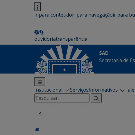
ir para conteúdo
ir para navegação
ir para b
ouvidoria
transparência
SAD
Secretaria de E
Institucional
Serviços
Informativos
Fal
Pesquisar
por: