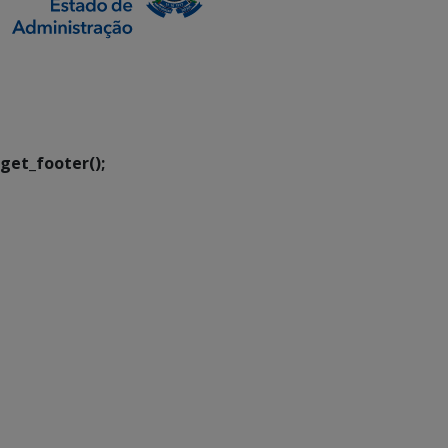
SETDIG | Secretaria-
Executiva de
Transformação Digital
get_footer();