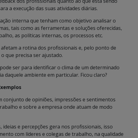
edback dos profissionais quanto ao que está sendo
ara a execução das suas atividades diárias.
fação interna que tenham como objetivo analisar o
mas, tais como as ferramentas e soluções oferecidas,
alho, as políticas internas, os processos etc.
e afetam a rotina dos profissionais e, pelo ponto de
e o que precisa ser ajustado.
ode ser para identificar o clima de um determinado
ia daquele ambiente em particular. Ficou claro?
 Exemplos
m conjunto de opiniões, impressões e sentimentos
e trabalho e sobre a empresa onde atuam de modo
ideias e percepções gera nos profissionais, isso
nto com líderes e colegas de trabalho, na qualidade