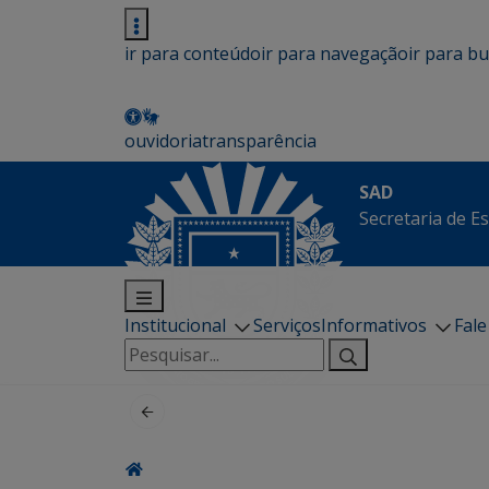
ir para conteúdo
ir para navegação
ir para b
ouvidoria
transparência
SAD
Secretaria de E
Institucional
Serviços
Informativos
Fal
Pesquisar
por: