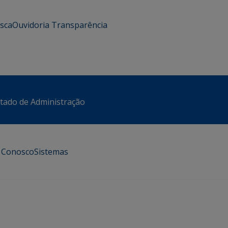
usca
Ouvidoria
Transparência
stado de Administração
e Conosco
Sistemas