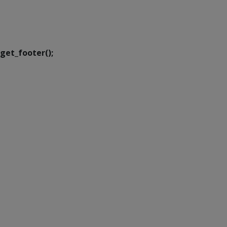
SETDIG | Secretaria-
Executiva de
Transformação Digital
get_footer();