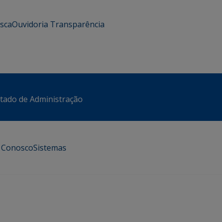
usca
Ouvidoria
Transparência
stado de Administração
e Conosco
Sistemas