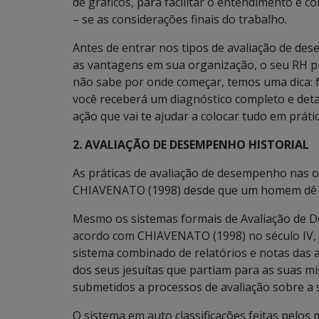
de gráficos, para facilitar o entendimento e
– se as considerações finais do trabalho.
Antes de entrar nos tipos de avaliação de des
as vantagens em sua organização, o seu RH prec
não sabe por onde começar, temos uma dica: f
você receberá um diagnóstico completo e det
ação que vai te ajudar a colocar tudo em prátic
2. AVALIAÇÃO DE DESEMPENHO HISTORIAL
As práticas de avaliação de desempenho nas 
CHIAVENATO (1998) desde que um homem dê em
Mesmo os sistemas formais de Avaliação de 
acordo com CHIAVENATO (1998) no século IV, an
sistema combinado de relatórios e notas das a
dos seus jesuítas que partiam para as suas mi
submetidos a processos de avaliação sobre a 
O sistema em auto classificações feitas pelos