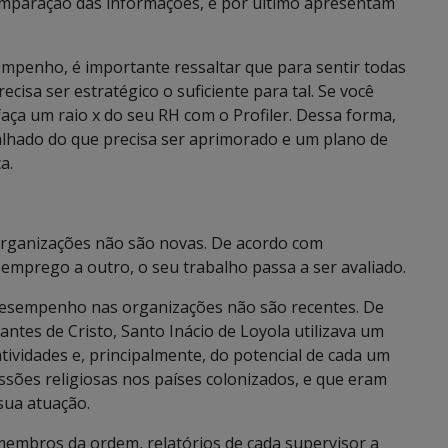
 comparação das informações, e por ultimo apresentam
empenho, é importante ressaltar que para sentir todas
isa ser estratégico o suficiente para tal. Se você
aça um raio x do seu RH com o Profiler. Dessa forma,
alhado do que precisa ser aprimorado e um plano de
a.
organizações não são novas. De acordo com
prego a outro, o seu trabalho passa a ser avaliado.
Desempenho nas organizações não são recentes. De
tes de Cristo, Santo Inácio de Loyola utilizava um
tividades e, principalmente, do potencial de cada um
ssões religiosas nos países colonizados, e que eram
sua atuação.
 membros da ordem, relatórios de cada supervisor a