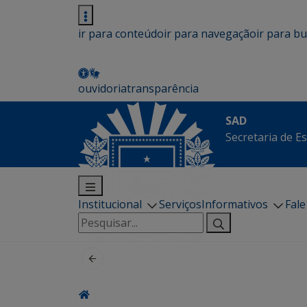
ir para conteúdo
ir para navegação
ir para b
ouvidoria
transparência
SAD
Secretaria de E
Institucional
Serviços
Informativos
Fal
Pesquisar
por: