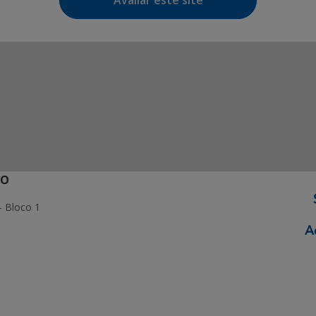
Avaliar este site
ÃO
- Bloco 1
ormação Digital