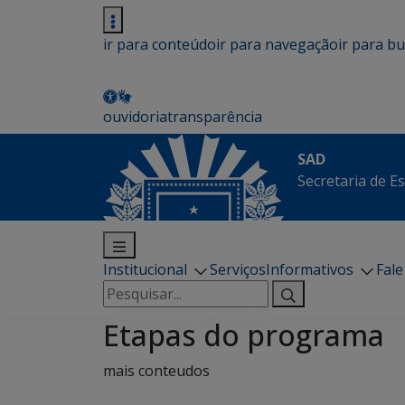
ir para conteúdo
ir para navegação
ir para b
ouvidoria
transparência
SAD
Secretaria de E
Institucional
Serviços
Informativos
Fal
Pesquisar
por:
Etapas do programa
mais conteudos