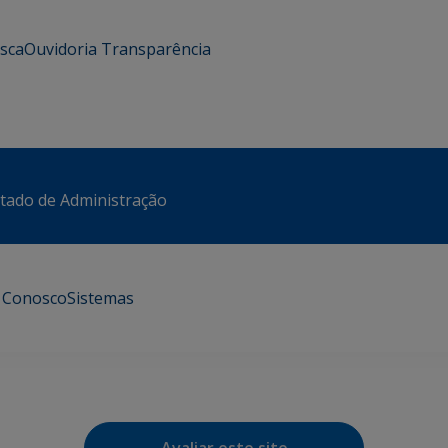
usca
Ouvidoria
Transparência
stado de Administração
e Conosco
Sistemas