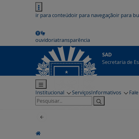
ir para conteúdo
ir para navegação
ir para b
ouvidoria
transparência
SAD
Secretaria de E
Institucional
Serviços
Informativos
Fal
Pesquisar
por: