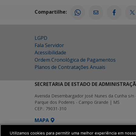
Compartilhe:
LGPD
Fala Servidor
Acessibilidade
Ordem Cronológica de Pagamentos
Planos de Contratações Anuais
SECRETARIA DE ESTADO DE ADMINISTRAÇ
Avenida Desembargador José Nunes da Cunha s/n 
Parque dos Poderes - Campo Grande | MS
CEP.: 79031-310
MAPA
SETDIG | Secretaria-Executiva de Transf
Utilizamos cookies para permitir uma melhor experiência em noss