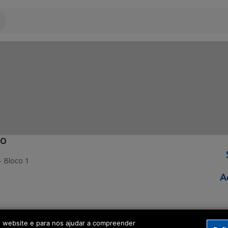
ÃO
- Bloco 1
ormação Digital
o website e para nos ajudar a compreender