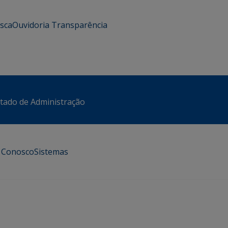
usca
Ouvidoria
Transparência
stado de Administração
e Conosco
Sistemas