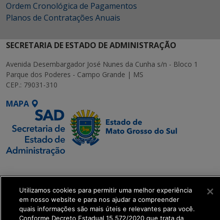
Ordem Cronológica de Pagamentos
Planos de Contratações Anuais
SECRETARIA DE ESTADO DE ADMINISTRAÇÃO
Avenida Desembargador José Nunes da Cunha s/n - Bloco 1
Parque dos Poderes - Campo Grande | MS
CEP.: 79031-310
MAPA
SETDIG | Secretaria-
Executiva de
Transformação Digital
Utilizamos cookies para permitir uma melhor experiência
em nosso website e para nos ajudar a compreender
quais informações são mais úteis e relevantes para você.
get_footer();
Conforme Decreto Estadual 15.572/2020 que trata da