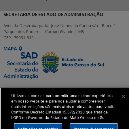
SECRETARIA DE ESTADO DE ADMINISTRAÇÃO
Avenida Desembargador José Nunes da Cunha s/n - Bloco 1
Parque dos Poderes - Campo Grande | MS
CEP.: 79031-310
MAPA
SETDIG | Secretaria-
Executiva de
Utilizamos cookies para permitir uma melhor experiência
Transformação Digital
em nosso website e para nos ajudar a compreender
quais informações são mais úteis e relevantes para você.
Conforme Decreto Estadual 15.572/2020 que trata da
get_footer();
LGPD no Governo do Estado de Mato Grosso do Sul.
Definições de cookies
Prosseguir com todos