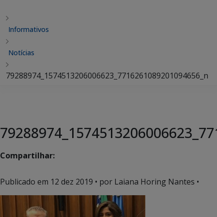
Informativos
Notícias
79288974_1574513206006623_7716261089201094656_n
79288974_1574513206006623_77
Compartilhar:
Publicado em
12 dez 2019
• por Laiana Horing Nantes •