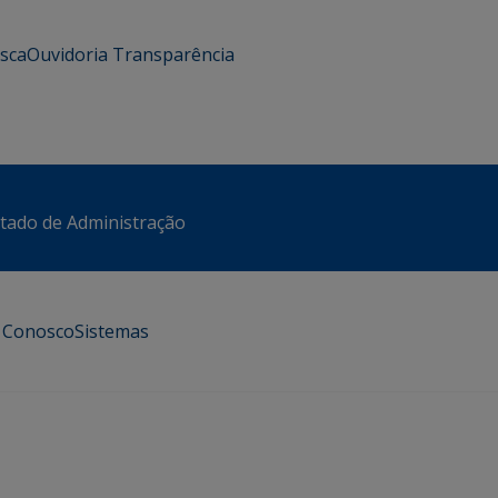
usca
Ouvidoria
Transparência
stado de Administração
e Conosco
Sistemas