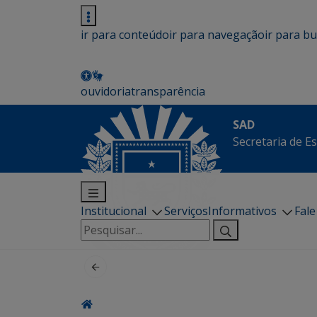
ir para conteúdo
ir para navegação
ir para b
ouvidoria
transparência
SAD
Secretaria de E
Institucional
Serviços
Informativos
Fal
Pesquisar
por: