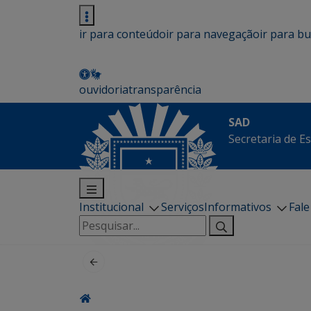
ir para conteúdo
ir para navegação
ir para b
ouvidoria
transparência
SAD
Secretaria de E
Institucional
Serviços
Informativos
Fal
Pesquisar
por: