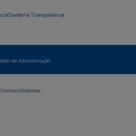
usca
Ouvidoria
Transparência
stado de Administração
e Conosco
Sistemas