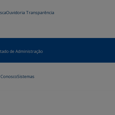
usca
Ouvidoria
Transparência
stado de Administração
e Conosco
Sistemas