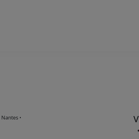
V
 Nantes •