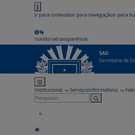
ir para conteúdo
ir para navegação
ir para b
ouvidoria
transparência
SAD
Secretaria de E
Institucional
Serviços
Informativos
Fal
Pesquisar
por: