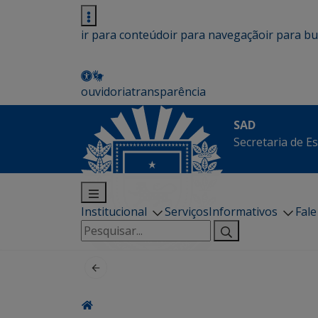
ir para conteúdo
ir para navegação
ir para b
ouvidoria
transparência
SAD
Secretaria de E
Institucional
Serviços
Informativos
Fal
Pesquisar
por: