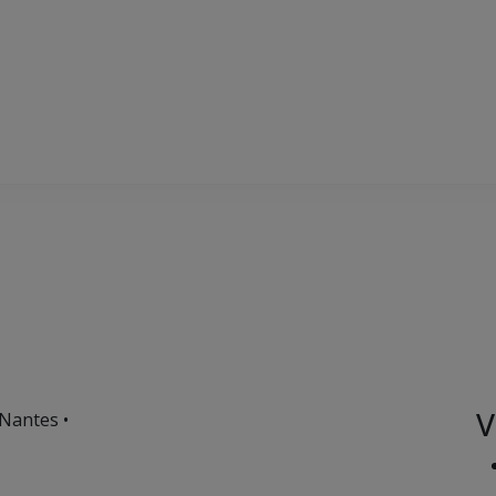
V
Nantes •