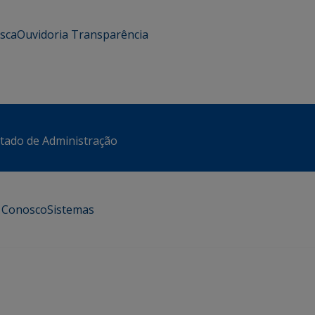
usca
Ouvidoria
Transparência
stado de Administração
e Conosco
Sistemas