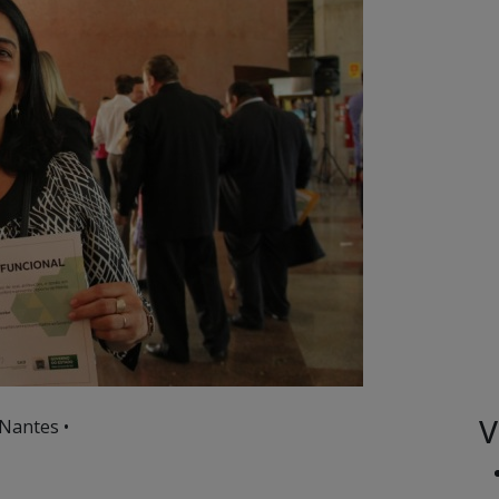
V
Nantes •