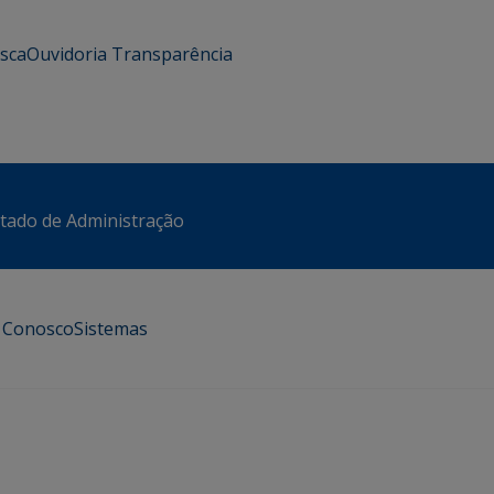
usca
Ouvidoria
Transparência
stado de Administração
e Conosco
Sistemas