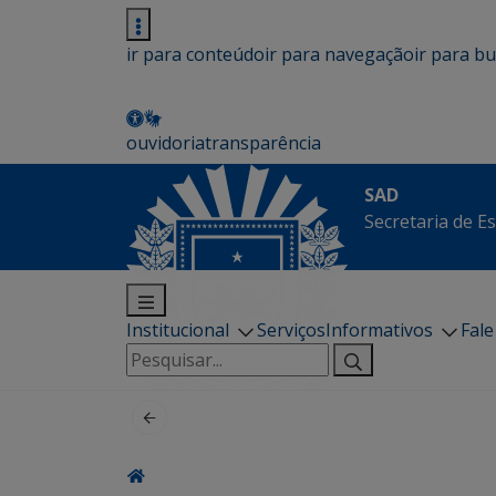
ir para conteúdo
ir para navegação
ir para b
ouvidoria
transparência
SAD
Secretaria de E
Institucional
Serviços
Informativos
Fal
Pesquisar
por: