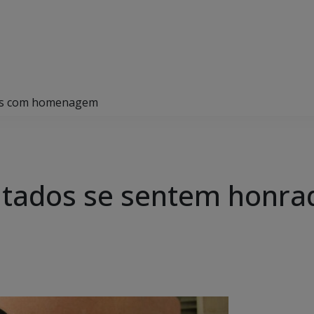
dos com homenagem
ntados se sentem honr