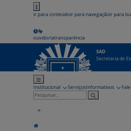
ir para conteúdo
ir para navegação
ir para b
ouvidoria
transparência
SAD
Secretaria de E
Institucional
Serviços
Informativos
Fal
Pesquisar
por: