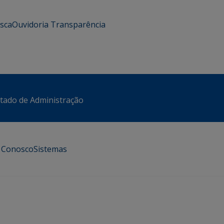
usca
Ouvidoria
Transparência
stado de Administração
e Conosco
Sistemas