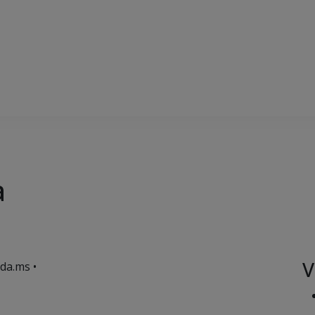
a
V
da.ms •