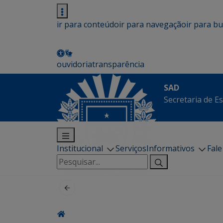
ir para conteúdo
ir para navegação
ir para b
ouvidoria
transparência
SAD
Secretaria de E
Institucional
Serviços
Informativos
Fal
Pesquisar
por: