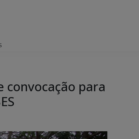
S
 e convocação para
SES