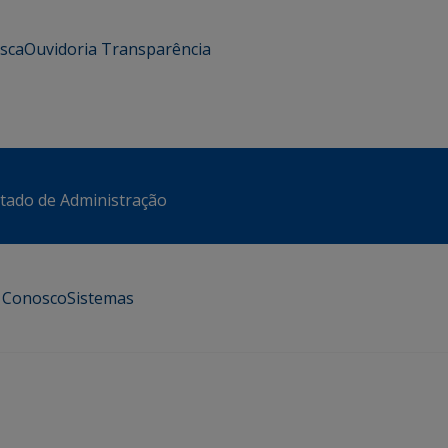
usca
Ouvidoria
Transparência
stado de Administração
e Conosco
Sistemas