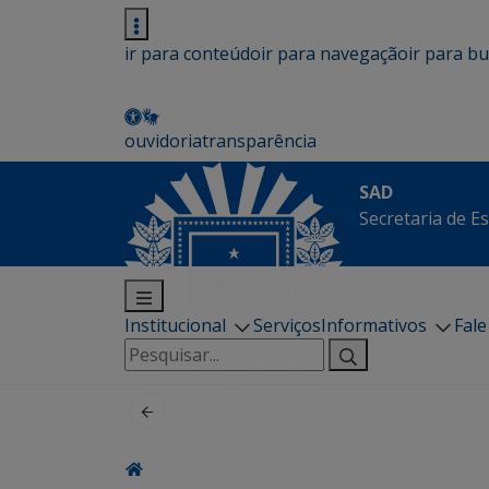
ir para conteúdo
ir para navegação
ir para b
ouvidoria
transparência
SAD
Secretaria de E
Institucional
Serviços
Informativos
Fal
Pesquisar
por: