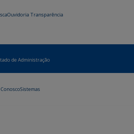
usca
Ouvidoria
Transparência
stado de Administração
e Conosco
Sistemas