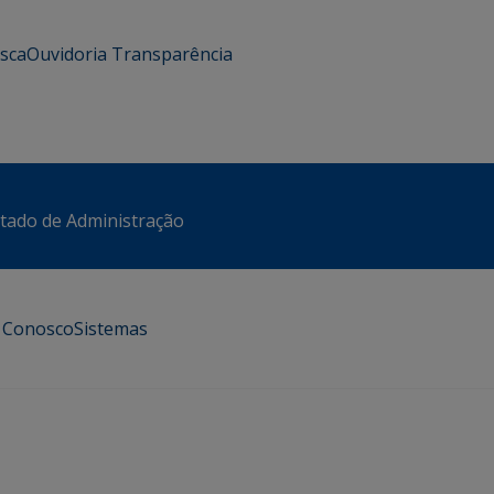
usca
Ouvidoria
Transparência
stado de Administração
e Conosco
Sistemas