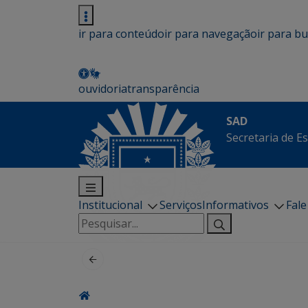
ir para conteúdo
ir para navegação
ir para b
ouvidoria
transparência
SAD
Secretaria de E
Institucional
Serviços
Informativos
Fal
Pesquisar
por: