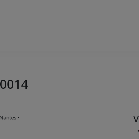
0014
V
Nantes •