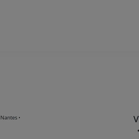
V
 Nantes •