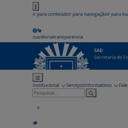
ir para conteúdo
ir para navegação
ir para b
ouvidoria
transparência
SAD
Secretaria de E
Institucional
Serviços
Informativos
Fal
Pesquisar
por: