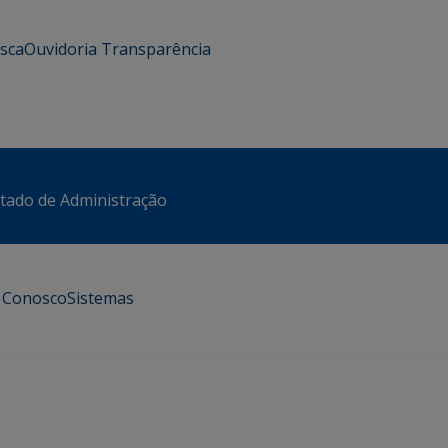
usca
Ouvidoria
Transparência
stado de Administração
e Conosco
Sistemas