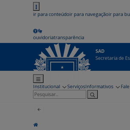
ir para conteúdo
ir para navegação
ir para b
ouvidoria
transparência
SAD
Secretaria de E
Institucional
Serviços
Informativos
Fal
Pesquisar
por: