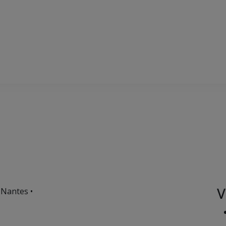
V
 Nantes •