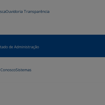
usca
Ouvidoria
Transparência
stado de Administração
e Conosco
Sistemas