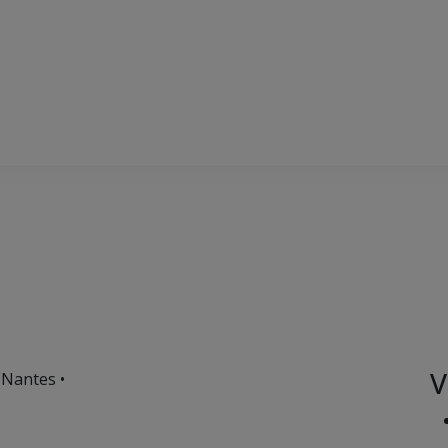
V
 Nantes •