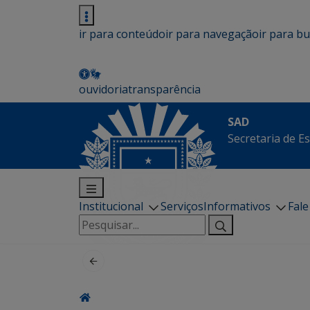
ir para conteúdo
ir para navegação
ir para b
ouvidoria
transparência
SAD
Secretaria de E
Institucional
Serviços
Informativos
Fal
Pesquisar
por: