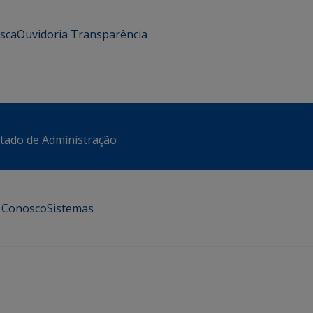
usca
Ouvidoria
Transparência
stado de Administração
e Conosco
Sistemas