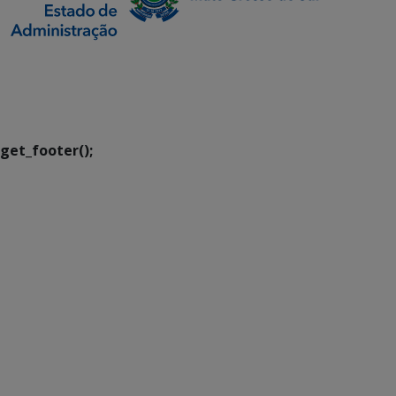
SETDIG | Secretaria-
Executiva de
Transformação Digital
get_footer();