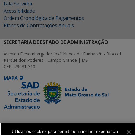
Fala Servidor
Acessibilidade
Ordem Cronológica de Pagamentos
Planos de Contratações Anuais
SECRETARIA DE ESTADO DE ADMINISTRAÇÃO
Avenida Desembargador José Nunes da Cunha s/n - Bloco 1
Parque dos Poderes - Campo Grande | MS
CEP.: 79031-310
MAPA
SETDIG | Secretaria-
Executiva de
Transformação Digital
Utilizamos cookies para permitir uma melhor experiência