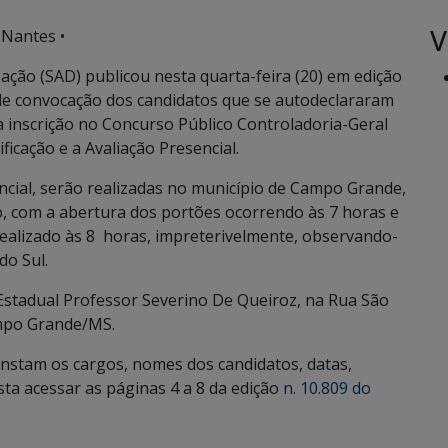
V
 Nantes •
ação (SAD) publicou nesta quarta-feira (20) em edição
al de convocação dos candidatos que se autodeclararam
a inscrição no Concurso Público Controladoria-Geral
ficação e a Avaliação Presencial.
encial, serão realizadas no município de Campo Grande,
o, com a abertura dos portões ocorrendo às 7 horas e
ealizado às 8 horas, impreterivelmente, observando-
do Sul.
Estadual Professor Severino De Queiroz, na Rua São
ampo Grande/MS.
onstam os cargos, nomes dos candidatos, datas,
sta acessar as páginas 4 a 8 da edição
n. 10.809 do