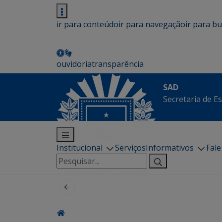
ir para conteúdo
ir para navegação
ir para b
ouvidoria
transparência
SAD
Secretaria de E
Institucional
Serviços
Informativos
Fal
Pesquisar
por: