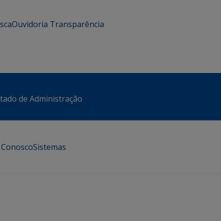
usca
Ouvidoria
Transparência
stado de Administração
e Conosco
Sistemas