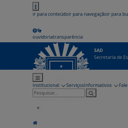
ir para conteúdo
ir para navegação
ir para b
ouvidoria
transparência
SAD
Secretaria de E
Institucional
Serviços
Informativos
Fal
Pesquisar
por: