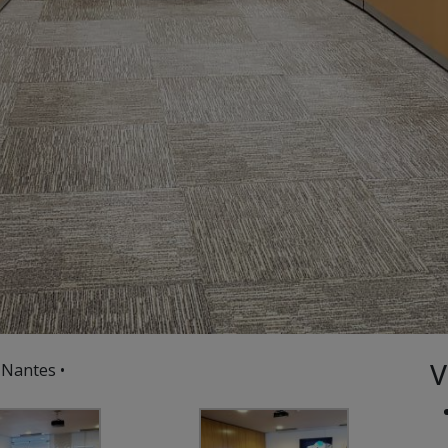
V
 Nantes •