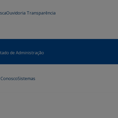
usca
Ouvidoria
Transparência
stado de Administração
e Conosco
Sistemas