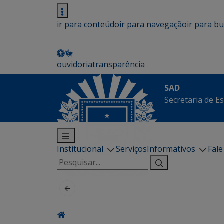
ir para conteúdo
ir para navegação
ir para b
ouvidoria
transparência
SAD
Secretaria de E
Institucional
Serviços
Informativos
Fal
Pesquisar
por: