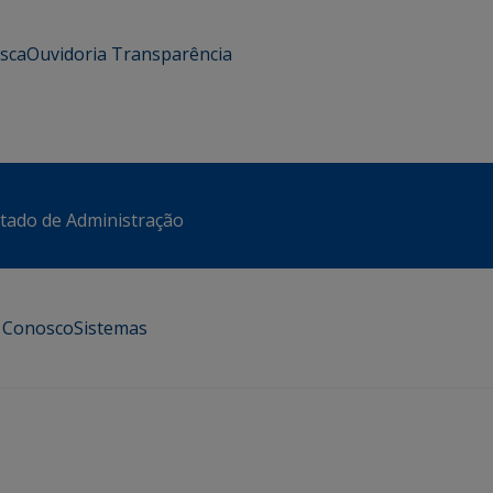
usca
Ouvidoria
Transparência
stado de Administração
e Conosco
Sistemas