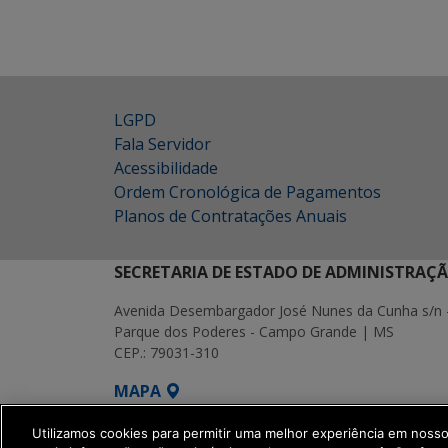
LGPD
Fala Servidor
Acessibilidade
Ordem Cronológica de Pagamentos
Planos de Contratações Anuais
SECRETARIA DE ESTADO DE ADMINISTRAÇ
Avenida Desembargador José Nunes da Cunha s/n 
Parque dos Poderes - Campo Grande | MS
CEP.: 79031-310
MAPA
SETDIG | Secretaria-Executiva de Transf
Utilizamos cookies para permitir uma melhor experiência em noss