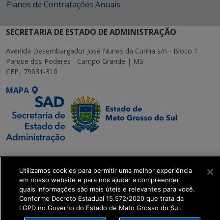
Planos de Contratações Anuais
SECRETARIA DE ESTADO DE ADMINISTRAÇÃO
Avenida Desembargador José Nunes da Cunha s/n - Bloco 1
Parque dos Poderes - Campo Grande | MS
CEP.: 79031-310
MAPA
SETDIG | Secretaria-
Executiva de
Utilizamos cookies para permitir uma melhor experiência
Transformação Digital
em nosso website e para nos ajudar a compreender
quais informações são mais úteis e relevantes para você.
Conforme Decreto Estadual 15.572/2020 que trata da
get_footer();
LGPD no Governo do Estado de Mato Grosso do Sul.