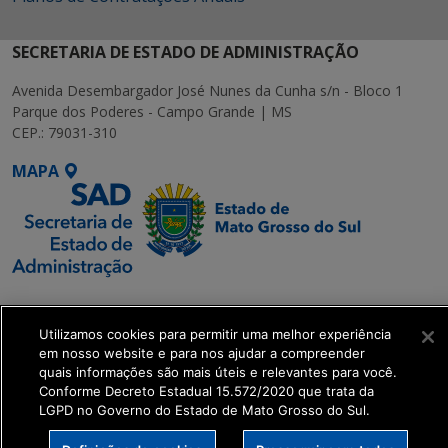
SECRETARIA DE ESTADO DE ADMINISTRAÇÃO
Avenida Desembargador José Nunes da Cunha s/n - Bloco 1
Parque dos Poderes - Campo Grande | MS
CEP.: 79031-310
MAPA
SETDIG | Secretaria-
Executiva de
Utilizamos cookies para permitir uma melhor experiência
Transformação Digital
em nosso website e para nos ajudar a compreender
quais informações são mais úteis e relevantes para você.
Conforme Decreto Estadual 15.572/2020 que trata da
get_footer();
LGPD no Governo do Estado de Mato Grosso do Sul.