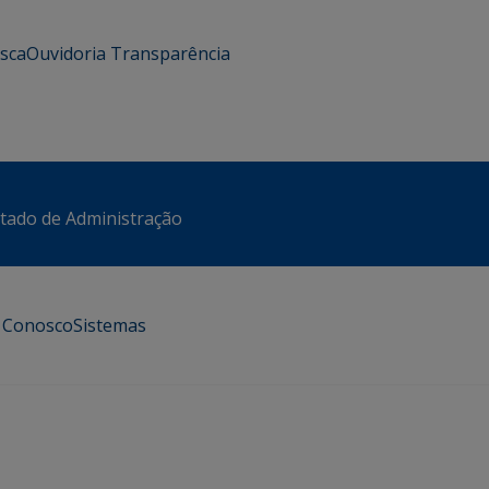
usca
Ouvidoria
Transparência
stado de Administração
e Conosco
Sistemas