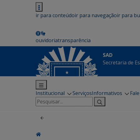
ir para conteúdo
ir para navegação
ir para b
ouvidoria
transparência
SAD
Secretaria de E
Institucional
Serviços
Informativos
Fal
Pesquisar
por: