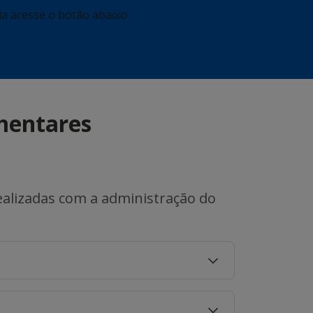
a acesse o botão abaixo:
mentares
realizadas com a administração do