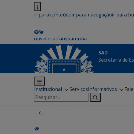
ir para conteúdo
ir para navegação
ir para b
ouvidoria
transparência
SAD
Secretaria de E
Institucional
Serviços
Informativos
Fal
Pesquisar
por: