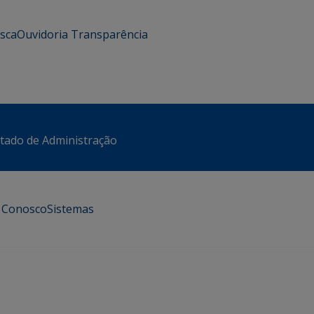
usca
Ouvidoria
Transparência
stado de Administração
e Conosco
Sistemas