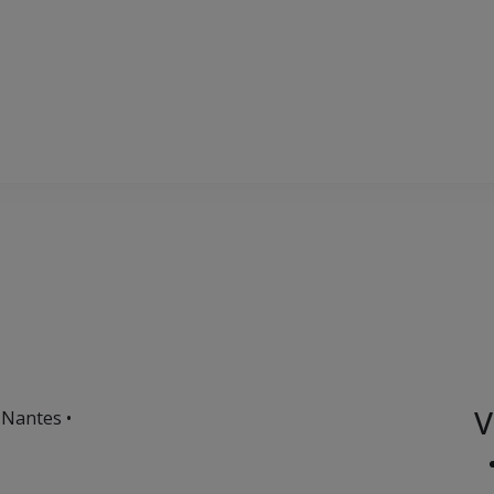
V
 Nantes •