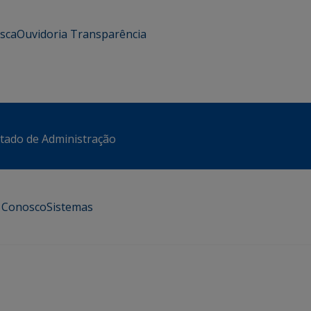
usca
Ouvidoria
Transparência
stado de Administração
e Conosco
Sistemas