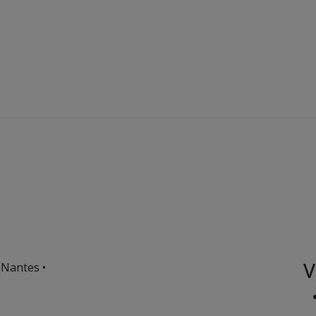
V
 Nantes •