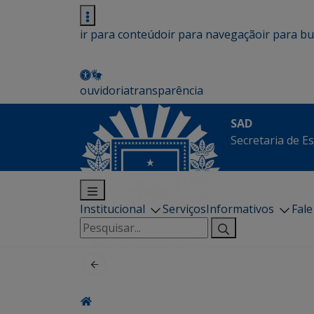
ir para conteúdo
ir para navegação
ir para b
ouvidoria
transparência
SAD
Secretaria de E
Institucional
Serviços
Informativos
Fal
Pesquisar
por: